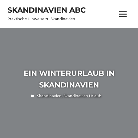
Zum
SKANDINAVIEN ABC
Inhalt
Menü
springen
Praktische Hinweise zu Skandinavien
EIN WINTERURLAUB IN
SKANDINAVIEN
8. August 2014
allen
Skandinavien
,
Skandinavien Urlaub
Keine
Kommentare