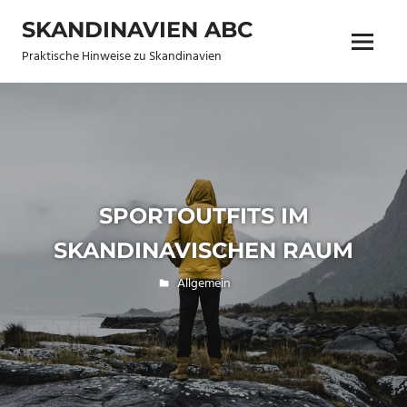
Zum
SKANDINAVIEN ABC
Inhalt
Menü
springen
Praktische Hinweise zu Skandinavien
SPORTOUTFITS IM
SKANDINAVISCHEN RAUM
14. Juni 2026
Lena
Allgemein