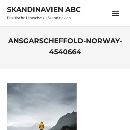
Zum
SKANDINAVIEN ABC
Inhalt
Menü
springen
Praktische Hinweise zu Skandinavien
ANSGARSCHEFFOLD-NORWAY-
4540664
14. Juni 2026
Lena