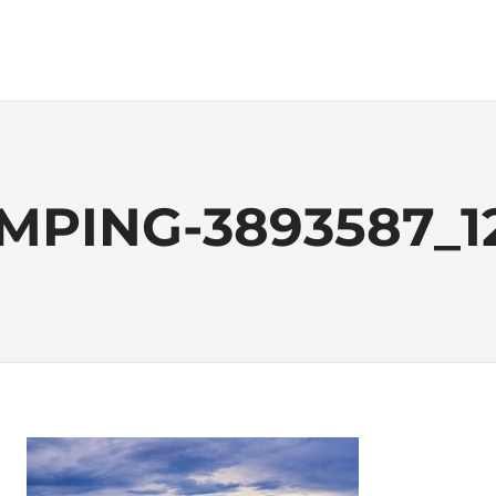
MPING-3893587_1
7. August 2021
Lena