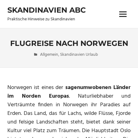
Zum
SKANDINAVIEN ABC
Inhalt
Menü
springen
Praktische Hinweise zu Skandinavien
FLUGREISE NACH NORWEGEN
27. Juli 2012
allen
Allgemein
,
Skandinavien Urlaub
Keine
Kommentare
Norwegen ist eines der
sagenumwobenen Länder
im Norden Europas
. Naturliebhaber und
Verträumte finden in Norwegen ihr Paradies auf
Erden. Das Land, das für Lachs, wilde Flüsse, Fjorde
und felsige Landschaften steht, bietet dank seiner
Kultur viel Platz zum Träumen. Die Hauptstadt Oslo