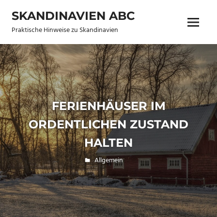
Zum
SKANDINAVIEN ABC
Inhalt
Menü
springen
Praktische Hinweise zu Skandinavien
FERIENHÄUSER IM
ORDENTLICHEN ZUSTAND
HALTEN
5. April 2018
Lena
Allgemein