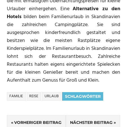
die mit ermäßigten Übernachtungspreisen für kleine
Urlauber einhergehen. Eine
Alternative zu den
Hotels
bilden beim Familienurlaub in Skandinavien
die zahlreichen Campingplätze. Sie sind
ausgesprochen kinderfreundlich gestaltet und
besitzen wie die meisten Rastplätze eigene
Kinderspielplätze. Im Familienurlaub in Skandinavien
lohnt sich der Restaurantbesuch. Zahlreiche
Restaurants halten eigens eingerichtete Spielecken
für die kleinen Genießer bereit und machen den
Aufenthalt zum Genuss für Groß und Klein.
FAMILIE
REISE
URLAUB
SCHLAGWÖRTER
Beitragsnavigation
VORHERIGER BEITRAG
NÄCHSTER BEITRAG