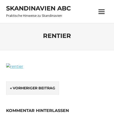
Zum
SKANDINAVIEN ABC
Inhalt
Menü
springen
Praktische Hinweise zu Skandinavien
RENTIER
21. Dezember 2014
allen
Keine Kommentare
Beitragsnavigation
VORHERIGER BEITRAG
KOMMENTAR HINTERLASSEN