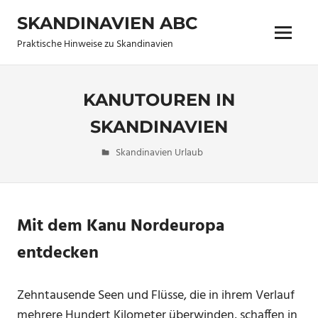
Zum
SKANDINAVIEN ABC
Inhalt
Menü
springen
Praktische Hinweise zu Skandinavien
KANUTOUREN IN
SKANDINAVIEN
19. Juli 2011
allen
Skandinavien Urlaub
Keine
Kommentare
Mit dem Kanu Nordeuropa
entdecken
Zehntausende Seen und Flüsse, die in ihrem Verlauf
mehrere Hundert Kilometer überwinden, schaffen in